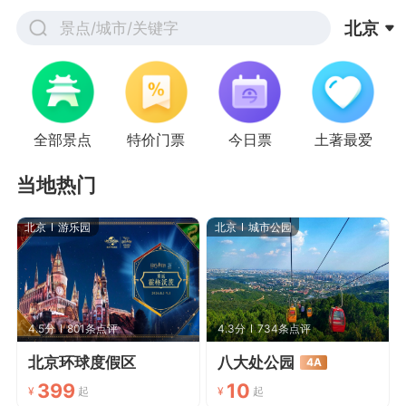
北京
景点/城市/关键字
全部景点
特价门票
今日票
土著最爱
当地热门
北京
游乐园
北京
城市公园
4.5分
801条点评
4.3分
734条点评
北京环球度假区
八大处公园
4A
399
10
¥
起
¥
起