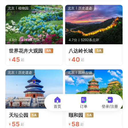
北京
植物园
北京
历史遗迹
4.8分
4149条点评
4.7分
5292条点评
世界花卉大观园
八达岭长城
4A
5A
45
40
¥
起
¥
起
北京
历史遗迹
北京
园林古镇
4.8分
709条点评
4.5分
4801条点评
首页
订单
登录/注册
天坛公园
颐和园
5A
5A
55
58
¥
起
¥
起