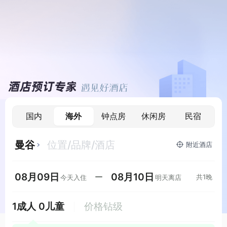
国内
海外
钟点房
休闲房
民宿
曼谷
位置/品牌/酒店
附近
酒店
08月09日
08月10日
共
1
晚
今天
入住
明天
离店
1
成人
0
儿童
价格钻级