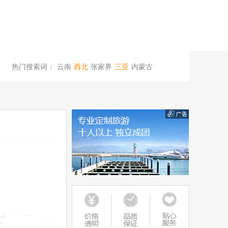
热门搜索词：
云南
西北
张家界
三亚
内蒙古
桂林
西安
杭州
厦门