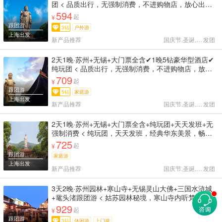
团 < 品质出行，无强制消费，不进购物店，放心出游
赠送早餐，精选酒店舒适干净出行 拙政园✔寒山寺✔
594
起
¥
山塘街✔灵山大佛✔鼋头渚 >
跟团游
3钻
户外游
上海出发
新产品推荐
国庆节,圣诞,天天
发团
2天1晚·苏州+无锡+大门票全含✔1晚5钻豪华型酒店✔
纯玩团 < 品质出行，无强制消费，不进购物店，放心
出游 赠送早餐，精选酒店舒适干净出行 拙政园✔寒山
709
起
¥
寺✔山塘街✔灵山大佛✔鼋头渚 >
跟团游
5钻
家庭游
上海出发
新产品推荐
国庆节,圣诞,天天
发团
2天1晚·苏州+无锡+大门票全含+纯玩团+天天发班+无
强制消费 < 纯玩团，天天发班，经典华东美景，畅游
江南 专业导游服务，贴心客服24小时在线 拙政园✔寒
725
起
¥
山寺✔灵山大佛✔鼋头渚✔山塘街 >
跟团游
家庭游
上海出发
新产品推荐
国庆节,圣诞,天天
发团
3天2晚·苏州园林+寒山寺+无锡灵山大佛+三国水浒城
+鼋头渚跟团游 < 姑苏园林秘境，寒山寺内听梵音，
太湖仙岛鼋头渚，赏湖光山色 精选纯玩不进店、资深
929
起
¥
导游讲解 >
跟团游
3钻
休闲游
上门接