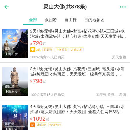
灵山大佛(共878条)
全部
跟团游
自由行
目的地参团
2天1晚·无锡+灵山大佛+梵宫+拈花湾小镇+三国城+水
浒城+太湖鼋头渚 < 精心打造·优质专线·天天发团·纯玩
无购物 安心游电话客服24小时在线·团队服务保障 >
720
起
¥
跟团游
3钻
家庭游
中文服务
古镇古村
上海出发
100%满意
22人已购买
天天
发团
2天1晚·无锡+灵山大佛+拈花湾+三国城+鼋头渚+水浒
城+纯玩团 < 纯玩团，天天发班，经典华东美景，畅
游江南 专业导游服务，贴心客服24小时在线 >
798
起
¥
跟团游
上海出发
100%满意
15人已购买
国庆节,圣诞,天天
发团
4天3晚·无锡+灵山大佛+梵宫+拈花湾小镇+三国城+水
浒城+鼋头渚跟团游 < 天天发团+全程入住网评3钻舒
适型酒店-含早+畅游江南全景+华东深度无锡一地纯玩
1092
起
¥
0购物+专业团队服务保障+山水明秀无锡 >
跟团游
减
家庭游
古镇古村
上海出发