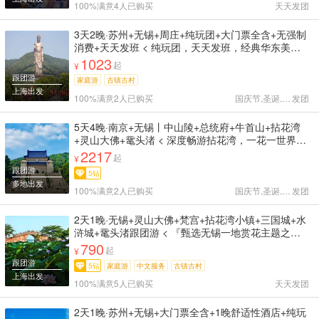
100%满意
4人已购买
天天
发团
3天2晚·苏州+无锡+周庄+纯玩团+大门票全含+无强制
消费+天天发班 < 纯玩团，天天发班，经典华东美
景，畅游江南 专业导游服务，贴心客服24小时在线
1023
起
¥
拙政园✔鼋头渚✔灵山大佛✔周庄✔寒山寺✔ >
跟团游
家庭游
古镇古村
上海出发
100%满意
2人已购买
国庆节,圣诞,天天
发团
5天4晚·南京+无锡丨中山陵+总统府+牛首山+拈花湾
+灵山大佛+鼋头渚 < 深度畅游拈花湾，一花一世界一
叶一菩提，经典南京玩个遍 2晚连住网红拈花湾客栈
2217
起
¥
+优选5钻酒店 牛首山 灵山大佛 报恩寺 船游鼋头渚 >
跟团游
5钻
多地出发
100%满意
2人已购买
国庆节,圣诞,天天
发团
2天1晚·无锡+灵山大佛+梵宫+拈花湾小镇+三国城+水
浒城+鼋头渚跟团游 < 『甄选无锡一地赏花主题之
旅//3月早樱+4月中樱+5月晚樱//天天发班+入住当地网
790
起
¥
评精选5钻酒店+含早//便捷卫生安全//纯玩0购物//专业
跟团游
5钻
家庭游
中文服务
古镇古村
团队服务保障 』★精心策划打造无锡经典旅游景点全
上海出发
含，随时随地出发带你一次玩遍无锡。 >
100%满意
5人已购买
天天
发团
2天1晚·苏州+无锡+大门票全含+1晚舒适性酒店+纯玩