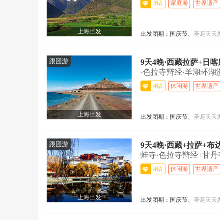
3钻
家庭游
世界遗产
上海出发
出发团期：
国庆节、
圣诞
天天
跟团游
9天4晚·西藏拉萨+日
·色拉寺辩经·羊湖环
备3L氧...>
4钻
休闲游
世界遗产
上海出发
出发团期：
国庆节、
圣诞
天天
跟团游
9天4晚·西藏+拉萨+
蚌寺·色拉寺辩经+甘丹
餐...>
4钻
休闲游
世界遗产
上海出发
出发团期：
国庆节、
圣诞
天天