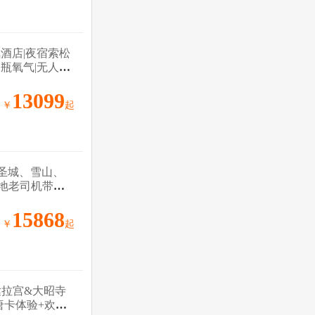
酒店|夜宿索松
钢瓶氧气|无人机
13099
￥
起
圣城、雪山、
藏地老司机带队
15868
￥
起
达拉宫&大昭寺
唐卡体验+欢迎