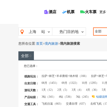
酒店
机票
火车票
更多
全部
上海
站
热门目的地
您所在位置:
首页
>
境内旅游
>
境内旅游搜索
全部
0
您已选择：
拉萨+林芝+羊卓雍错+纳木错（166）
拉萨+林芝+
线路玩法：
拉萨+林芝+墨脱（61）
拉萨+羊卓雍措+日喀则+珠
08月（1451）
09月（1322）
10月（1295）
11
出发日期：
拉萨+林芝+羊卓雍措+纳木措+日喀则（32）
拉萨
-
确定
清空
1天（12）
2天（5）
3天（4）
4天（36）
5天
游玩天数：
丽江+香格里拉（23）
珠峰线（19）
拉萨+纳木措
14天（12）
15天（13）
16天（11）
17天（8）
3钻（341）
4钻（536）
5钻（245）
钻级说
产品钻级：
拉萨+林芝+羊湖+日喀则（10）
秦皇岛+承德（6）
飞机往返（663）
交通自理（637）
去程飞机（17
交通工具：
日喀则一地（3）
成都+稻城亚丁（3）
圣象天门