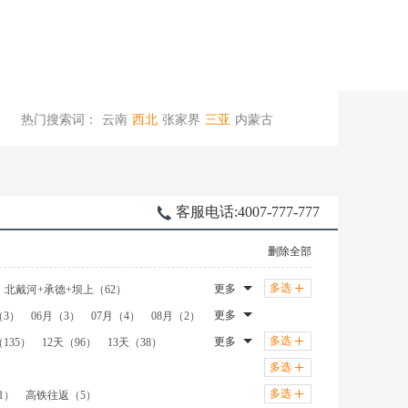
热门搜索词：
云南
西北
张家界
三亚
内蒙古
桂林
西安
杭州
厦门
客服电话:
4007-777-777
删除全部
多选
更多
北戴河+承德+坝上（62）
萨+羊卓雍措+纳木措（40）
更多
（3）
06月（3）
07月（4）
08月（2）
木措+羊卓雍措+日喀则（25）
多选
更多
（135）
12天（96）
13天（38）
林芝进+拉萨出（11）
多选
4）
丽江+大理+香格里拉+泸沽湖（4）
多选
1）
高铁往返（5）
（2）
大理+怒江+香格里拉（2）