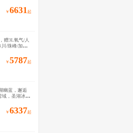
6631
￥
起
，赠3L氧气/人
川/珠峰/加乌
5787
￥
起
湖幽蓝，邂逅
雪域，圣湖冰川
6337
￥
起