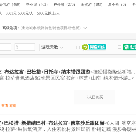
情侣游（469）
毕业游（462）
户外游（276）
闺蜜游（193）
夏令营（6）
冬
香格里拉+泸沽湖（1）
内蒙+宁夏（1）
纳木措（1）
承德+坝上+金山岭长城（1
人
3501元-5000元/人
5000元以上/人
+泸沽湖（1）
川西专线（1）
丽江+大理+香格里拉+西双版纳（1）
昆明+大理+
呼和浩特一地（1）
宁夏一地（1）
高级选项：
(出港城市/线路特色/特色项目/特色餐)
-
¥
游玩天数
林芝+布达拉宫+巴松措+日托寺+纳木错跟团游
<挂经幡撒隆达祈福
 拉萨含氧酒店&2晚景区民宿 拉萨+林芝+山南+纳木错环游...>
2人已购买
查看团期
林芝+巴松措+新措结巴村+布达拉宫+佛掌沙丘跟团游
<8人团 |航
鸡 拉萨4钻供氧酒店，入住索松村景区民宿 卧铺进藏 漫步鲁朗林