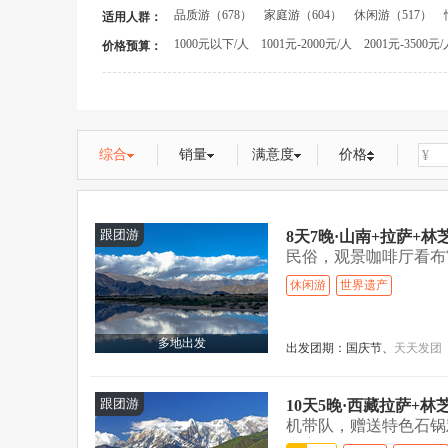
品质游（678）
家庭游（604）
休闲游（517）
适用人群：
丽江+香格里拉+西双版纳（1）
昆明+大理+丽江+
1000元以下/人
1001元-2000元/人
2001元-3500元/
丽江+香格里拉+泸沽湖+西双版纳（1）
丽江+大理
价格预算：
成都+稻城+四姑娘山（1）
拉萨进+林芝出（1）
综合
销量
满意度
价格
¥
跟团游
8天7晚·山南+拉萨+
民俗，观景咖啡厅看布宫
休闲游
世界遗产
多地出发
出发团期：
国庆节、
天天发团
跟团游
10天5晚·西藏拉萨+
机带队，赠送特色石锅
卓雍错...>