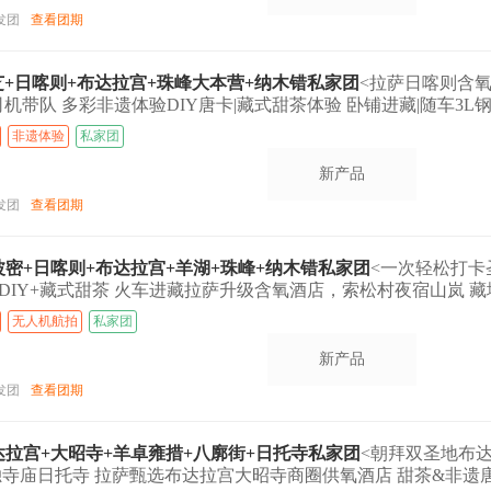
发团
查看团期
林芝+日喀则+布达拉宫+珠峰大本营+纳木错私家团
<拉萨日喀则含氧
司机带队 多彩非遗体验DIY唐卡|藏式甜茶体验 卧铺进藏|随车3L
非遗体验
私家团
新产品
发团
查看团期
芝+波密+日喀则+布达拉宫+羊湖+珠峰+纳木错私家团
<一次轻松打卡
DIY+藏式甜茶 火车进藏拉萨升级含氧酒店，索松村夜宿山岚 
.>
无人机航拍
私家团
新产品
发团
查看团期
布达拉宫+大昭寺+羊卓雍措+八廓街+日托寺私家团
<朝拜双圣地布
独寺庙日托寺 拉萨甄选布达拉宫大昭寺商圈供氧酒店 甜茶&非遗