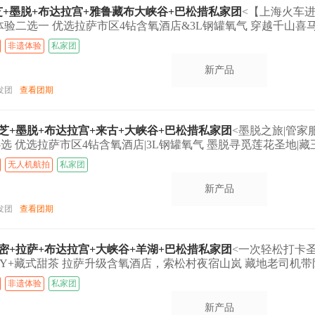
林芝+墨脱+布达拉宫+雅鲁藏布大峡谷+巴松措私家团
<【上海火车
体验二选一 优选拉萨市区4钻含氧酒店&3L钢罐氧气 穿越千山喜
非遗体验
私家团
新产品
发团
查看团期
+林芝+墨脱+布达拉宫+来古+大峡谷+巴松措私家团
<墨脱之旅|管家
选 优选拉萨市区4钻含氧酒店|3L钢罐氧气 墨脱寻觅莲花圣地|
无人机航拍
私家团
新产品
发团
查看团期
+波密+拉萨+布达拉宫+大峡谷+羊湖+巴松措私家团
<一次轻松打卡
Y+藏式甜茶 拉萨升级含氧酒店，索松村夜宿山岚 藏地老司机带队
非遗体验
私家团
新产品