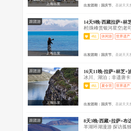
上海出发
出发团期：
国庆节、
圣诞
天天
跟团游
14天9晚·西藏拉萨+
村|珠峰赏银河星空|老
航拍...>
4钻
休闲游
世界遗产
上海出发
出发团期：
国庆节、
圣诞
天天
跟团游
16天11晚·拉萨+林
冰川、湖泊；非遗唐卡
随车3L氧气，24h管家..
4钻
夏令营
世界遗产
上海出发
出发团期：
国庆节、
圣诞
天天
跟团游
8天3晚·西藏+拉萨+
羊湖环湖漫游 探访孤