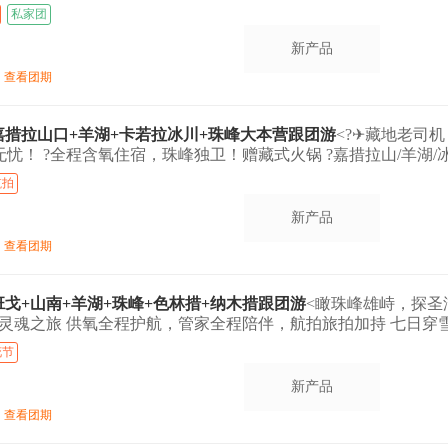
私家团
新产品
查看团期
+嘉措拉山口+羊湖+卡若拉冰川+珠峰大本营跟团游
<?‍✈藏地老司机
忧！ ?全程含氧住宿，珠峰独卫！赠藏式火锅 ?嘉措拉山/羊湖/冰
航拍
新产品
查看团期
+班戈+山南+羊湖+珠峰+色林措+纳木措跟团游
<瞰珠峰雄峙，探圣
灵魂之旅 供氧全程护航，管家全程陪伴，航拍旅拍加持 七日穿
.>
花节
新产品
查看团期