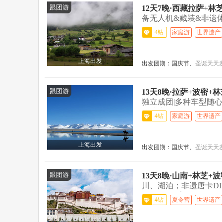
跟团游
12天7晚·西藏拉萨+
备无人机&藏装&非遗
觅莲花圣地...>
4钻
家庭游
世界遗产
上海出发
出发团期：
国庆节、
圣诞
天天
跟团游
13天8晚·拉萨+波密
独立成团|多种车型随心
里波密...>
4钻
家庭游
世界遗产
上海出发
出发团期：
国庆节、
圣诞
天天
跟团游
13天8晚·山南+林芝
川、湖泊；非遗唐卡DI
气，24h管家...>
4钻
夏令营
世界遗产