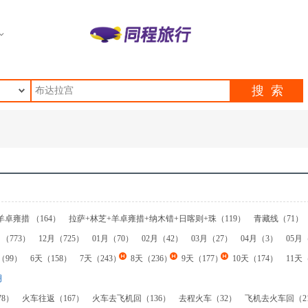
羊卓雍措 （164）
拉萨+林芝+羊卓雍措+纳木错+日喀则+珠（119）
青藏线（71）
峰（59）
拉萨+林芝+山南环线（57）
川藏318国道（53）
拉萨+林芝（45）
拉
月（773）
12月（725）
01月（70）
02月（42）
03月（27）
04月（3）
05月
+林芝+墨脱+纳木措（32）
拉萨+林芝+纳木错（30）
拉萨+羊湖（28）
拉萨+纳
（99）
6天（158）
7天（243）
8天（236）
9天（177）
10天（174）
11天
（18）
承德+坝上（17）
外宾线（16）
拉萨一地（16）
西宁+拉萨（15）
18天（3）
21天（1）
明
承德一地（6）
羊湖+日喀则+珠峰（5）
赤峰一地（5）
拉萨+日喀则+珠峰（
8）
火车往返（167）
火车去飞机回（136）
去程火车（32）
飞机去火车回（2
（3）
北京+北戴河+承德（2）
滇藏线（云南+西藏）（2）
丽江+大理+香格里拉