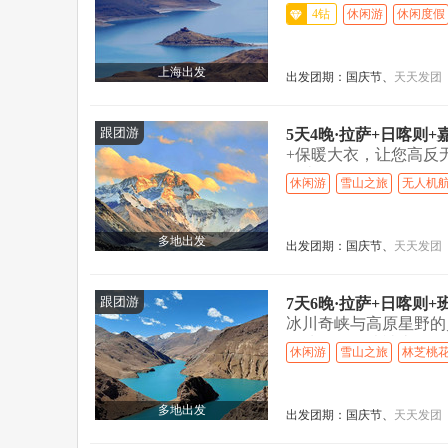
藏餐『赠布宫讲解...>
4钻
休闲游
休闲度假
上海出发
出发团期：
国庆节、
天天发团
跟团游
5天4晚·拉萨+日喀则
+保暖大衣，让您高反无
拉山...>
休闲游
雪山之旅
无人机
多地出发
出发团期：
国庆节、
天天发团
跟团游
7天6晚·拉萨+日喀则
冰川奇峡与高原星野的
连珠峰，奇峡神山缀天..
休闲游
雪山之旅
林芝桃
多地出发
出发团期：
国庆节、
天天发团