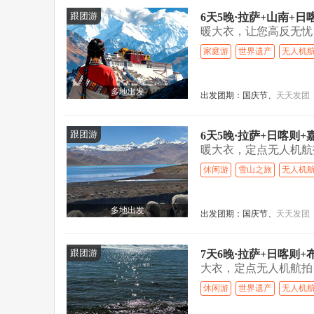
跟团游
6天5晚·拉萨+山南+
暖大衣，让您高反无忧！
山...>
家庭游
世界遗产
无人机
多地出发
出发团期：
国庆节、
天天发团
跟团游
6天5晚·拉萨+日喀则
暖大衣，定点无人机航拍
山...>
休闲游
雪山之旅
无人机
多地出发
出发团期：
国庆节、
天天发团
跟团游
7天6晚·拉萨+日喀则
大衣，定点无人机航拍 
山...>
休闲游
世界遗产
无人机