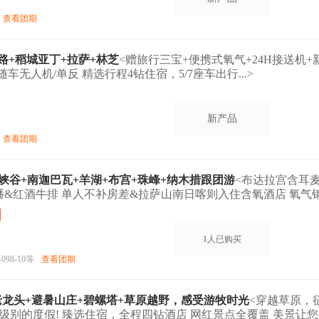
查看团期
公路+稻城亚丁+拉萨+林芝
<赠旅行三宝+便携式氧气+24H接送机+
车无人机/单反 精选行程4钻住宿，5/7座车出行...>
新产品
查看团期
+大峡谷+南迦巴瓦+羊湖+布宫+珠峰+纳木措跟团游
<布达拉宫含耳
幡&红酒牛排 单人不补房差&拉萨山南日喀则入住含氧酒店 氧气
>
1人已购买
-09
8-10等
查看团期
老龙头+避暑山庄+碧螺塔+草原越野，感受游牧时光
<穿越草原，
别的度假! 臻选住宿，全程四钻酒店 网红景点全覆盖 美景让您不虚