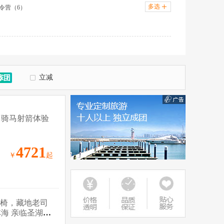
多选
令营（6）
）
希拉穆仁+响沙湾（1）
丽江+香格里拉（1）
立减
，骑马射箭体验
4721
￥
起
空座椅，藏地老司
海 亲临圣湖羊