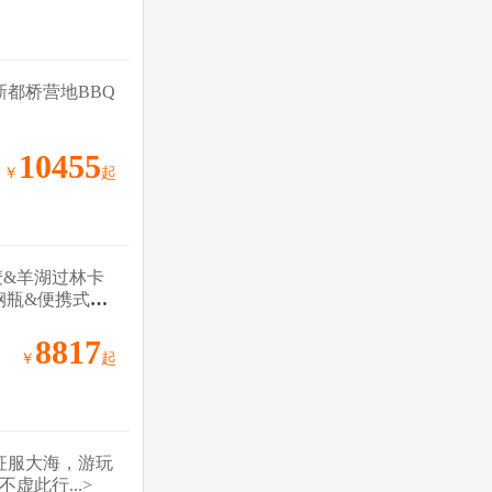
新都桥营地BBQ
10455
￥
起
麦&羊湖过林卡
钢瓶&便携式氧
8817
￥
起
征服大海，游玩
此行...>