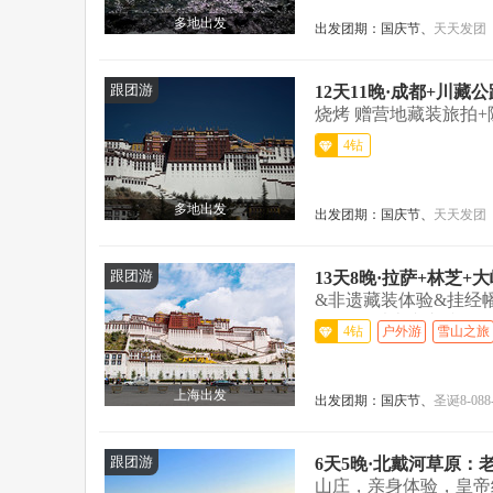
多地出发
出发团期：
国庆节、
天天发团
跟团游
12天11晚·成都+川藏
烧烤 赠营地藏装旅拍+随
4钻
多地出发
出发团期：
国庆节、
天天发团
跟团游
13天8晚·拉萨+林芝
&非遗藏装体验&挂经
气&2人以上专车接送...
4钻
户外游
雪山之旅
上海出发
出发团期：
国庆节、
圣诞
8-08
8
跟团游
6天5晚·北戴河草原：
山庄，亲身体验，皇帝级