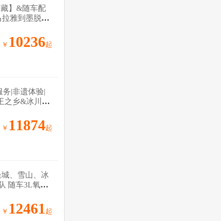
进藏】&随车配
马拉雅到墨脱寻
10236
￥
起
服务|非遗体验|
藏王之乡&冰川故
11874
￥
起
圣城、雪山、冰
 随车3L氧
12461
￥
起