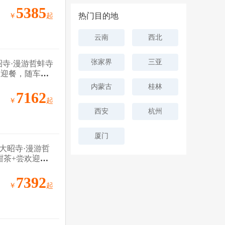
5385
热门目的地
￥
起
云南
西北
张家界
三亚
昭寺·漫游哲蚌寺
欢迎餐，随车配
内蒙古
桂林
7162
￥
起
西安
杭州
厦门
大昭寺·漫游哲
甜茶+尝欢迎藏
7392
￥
起