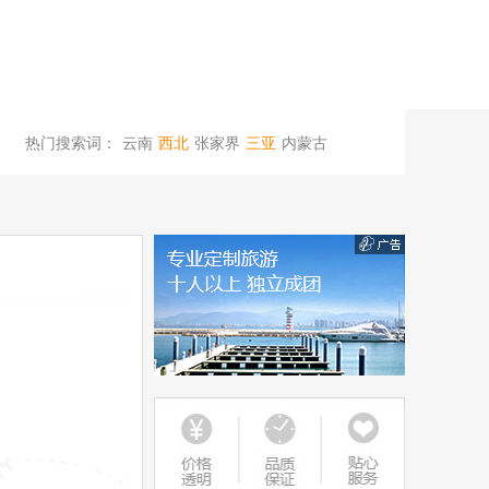
热门搜索词：
云南
西北
张家界
三亚
内蒙古
桂林
西安
杭州
厦门