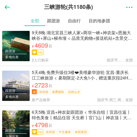
三峡游轮(共1180条)
全部
跟团游
自由行
目的地参团
9天8晚·湖北宜昌三峡人家+两坝一峡+神农架+恩施大
峡谷+屏山+梭布垭 < 品质无购物+接送机站+含景交含
船票+4钻酒店+1次体验3地 行程披露透明，所见即所
4609
起
¥
得「杜绝隐形消费」 三峡人家两坝一峡神农架大峡谷
跟团游
4钻
屏山梭布垭 >
多地出发
2人已购买
国庆节,天天
发团
5天4晚·免费升级住3楼❤️美维豪华游轮·宜昌-重庆长
江三峡旅游 < 暑期限定-2大免1小，赠送重庆段24H专
车送机/站 连住3晚180°私人阳台江景房+享自助餐 下
2723
起
¥
单即赠旅游意外险+重庆市内纯玩一日游 >
跟团游
减
休闲游
免费接机
自然山水
多地出发
新产品推荐
国庆节,周三,周四,周五,
发团
6天5晚·宜昌+神农架跟团游 < 华东自组丨宜昌往返丨
特色美食丨精品住宿 天生桥丨官门山丨神农顶丨大九
湖丨香溪源 三峡人家丨神农架丨水上公路丨天燕 >
4798
起
¥
跟团游
3钻
休闲游
中文服务
休闲度假
上海出发