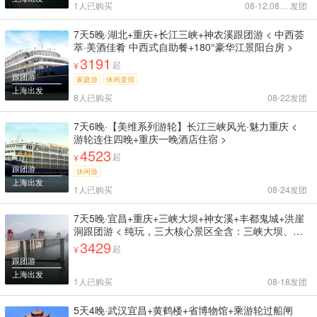
1人已购买
08-12,08-24
发团
7天5晚·湖北+重庆+长江三峡+神农溪跟团游 < 中西荟
萃·美酒佳肴 中西式自助餐+180°豪华江景阳台房 >
3191
起
¥
跟团游
家庭游
休闲度假
上海出发
8人已购买
08-22
发团
7天6晚·【美维系列游轮】长江三峡风光·魅力重庆 <
游轮连住四晚+重庆一晚酒店住宿 >
4523
起
¥
跟团游
休闲游
上海出发
1人已购买
08-24
发团
7天5晚·宜昌+重庆+三峡大坝+神女溪+丰都鬼城+洪崖
洞跟团游 < 纯玩，三大核心景区全含：三峡大坝、神
女溪、丰都名山门票已含 >
3429
起
¥
跟团游
上海出发
1人已购买
08-18
发团
5天4晚·武汉宜昌+黄鹤楼+省博物馆+乘游轮过船闸