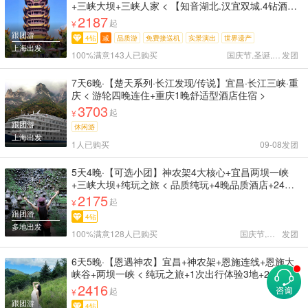
+三峡大坝+三峡人家 < 【知音湖北.汉宜双城.4钻酒
店】16人团游武汉.赠省博耳麦＆儿童包含门票.专属
2187
起
¥
客服.VIP接站/机.无购物｜黄鹤楼·阅省博·游东湖·过船
跟团游
4钻
减
品质游
免费接送机
实景演出
世界遗产
闸·观大坝｜乘游轮过船闸.水涨船高+三峡大坝+三峡
上海出发
人家 >
100%满意
143人已购买
国庆节,圣诞,天天
发团
7天6晚·【楚天系列·长江发现/传说】宜昌·长江三峡·重
庆 < 游轮四晚连住+重庆1晚舒适型酒店住宿 >
3703
起
¥
跟团游
休闲游
上海出发
1人已购买
09-08
发团
5天4晚·【可选小团】神农架4大核心+宜昌两坝一峡
+三峡大坝+纯玩之旅 < 品质纯玩+4晚品质酒店+24H
接送机站+打卡宜昌神农架 行程披露透明，所见即所
2175
起
¥
得「杜绝隐形消费」 宜昌两坝一峡+三峡大坝+神农架
跟团游
4钻
+神农顶 >
多地出发
100%满意
128人已购买
国庆节,天天
发团
6天5晚·【恩遇神农】宜昌+神农架+恩施连线+恩施大
峡谷+两坝一峡 < 纯玩之旅+1次出行体验3地+24H接
送机站+打卡恩施神农架 行程披露透明，所见即所得
2416
起
¥
「杜绝隐形消费」 宜昌两坝一峡+大坝+神农架+恩施
跟团游
4钻