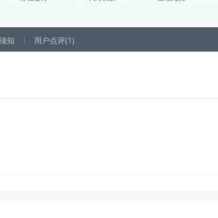
须知
用户点评
(1)
，每个成人可享受1积分抵扣1元；
户所剩积分须高于订单所有人的抵扣积分总和，才可使用此优惠。当前显示
扣额度以订单成功创建为准，请选择日期后，到订单填写页的“优惠详情
4001-807-777；