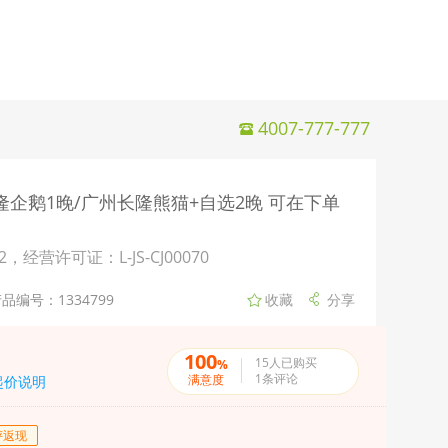
4007-777-777
隆企鹅1晚/广州长隆熊猫+自选2晚 可在下单
许可证：L-JS-CJ00070
品编号：1334799
100
15
人已购买
%
1
条评论
满意度
起价说明
评返现