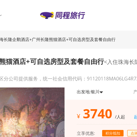
·珠海长隆企鹅酒店+广州长隆熊猫酒店+可自选房型及套餐自由行
隆熊猫酒店+可自选房型及套餐自由行
<入住珠海长
供服务，统一社会信用代码：91120118MA06LG4R72，经营
出发地:
银川
产
3740
¥
/人起
立享优惠:
积分抵扣
点