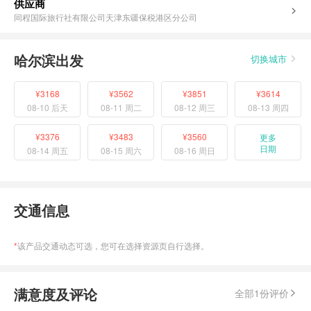
供应商
同程国际旅行社有限公司天津东疆保税港区分公司
哈尔滨出发
切换城市
¥3168
¥3562
¥3851
¥3614
08-10 后天
08-11 周二
08-12 周三
08-13 周四
¥3376
¥3483
¥3560
更多
日期
08-14 周五
08-15 周六
08-16 周日
交通信息
*
该产品交通动态可选，您可在选择资源页自行选择。
满意度及评论
全部1份评价