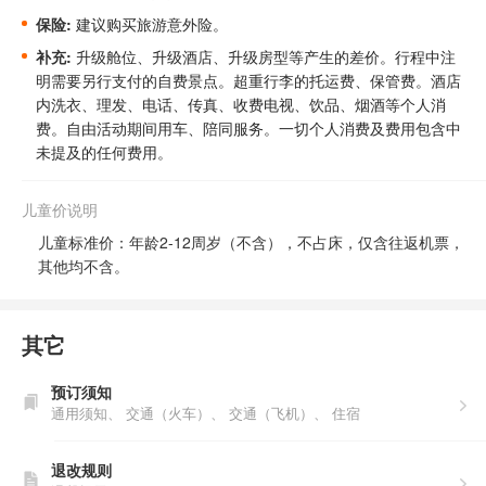
保险:
建议购买旅游意外险。
补充:
升级舱位、升级酒店、升级房型等产生的差价。
行程中注
明需要另行支付的自费景点。
超重行李的托运费、保管费。酒店
内洗衣、理发、电话、传真、收费电视、饮品、烟酒等个人消
费。自由活动期间用车、陪同服务。一切个人消费及费用包含中
未提及的任何费用。
儿童价说明
儿童标准价：年龄2-12周岁（不含），不占床，仅含往返机票，
其他均不含。
其它
预订须知
通用须知、
交通（火车）、
交通（飞机）、
住宿
退改规则