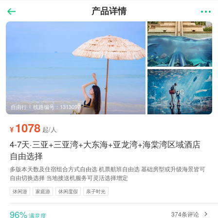
产品详情
+6
自由行
线路编号：1313097
1078
¥
起/人
4-7天·三亚+三亚湾+大东海+亚龙湾+海棠湾区域酒店
自由选择
多版本天数及住宿组合方式自由选 机票航班自由选 基础房型或升级海景皆可
自由切换选择 当地接送机服务可灵活选择增定
休闲游
家庭游
休闲度假
亲子时光
96%
374条评论
满意度