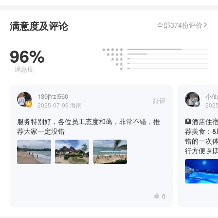
满意度及评论
全部374份评价
96%
满意度
139jfrzi560
小仙
好评
2025-07-06
海南
202
服务特别好，各位员工态度和蔼，非常不错，推
🏨酒店住宿：
荐大家一定没错
荐美食：&l
错的一次体验
行方便 到
热情 点赞
0