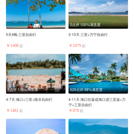
2点评
100%满意度
5天4晚·三亚自由行
3-10天·三亚+万宁自由行
￥1408
￥1079
起
起
6点评
100%满意度
629点评
98%满意度
4-7天·海口+三亚+陵水自由行
4-11天·海口往返或海口进三亚返+万
宁+三亚自由行
￥1482
￥878
起
起