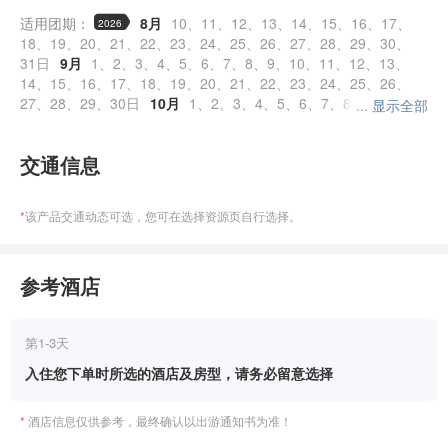
适用团期：
8月
10
11
12
13
14
15
16
17
2026
18
19
20
21
22
23
24
25
26
27
28
29
30
31
9月
1
2
3
4
5
6
7
8
9
10
11
12
13
14
15
16
17
18
19
20
21
22
23
24
25
26
27
28
29
30
10月
1
2
3
4
5
6
7
8
9
10
...
显示全部
11
12
13
14
15
16
17
18
19
20
21
22
23
24
25
26
27
28
29
30
31
11月
1
2
3
4
5
交通信息
6
7
8
9
10
11
12
13
14
15
16
17
18
19
20
21
22
23
24
25
26
27
28
29
30
12月
1
2
3
4
5
6
7
8
9
10
11
12
13
14
15
16
*
该产品交通动态可选，您可在选择资源页自行选择。
17
18
19
20
21
22
23
24
25
26
27
28
29
30
31
1月
1
2
3
4
5
6
7
8
9
10
2027
11
12
13
14
15
16
17
18
19
20
21
22
23
参考酒店
24
25
26
27
28
29
30
31
2月
1
2
3
4
5
第1-3天
入住您下单时所选的酒店及房型，请务必留意选择
*
酒店信息仅供参考，最终确认以出游通知书为准！