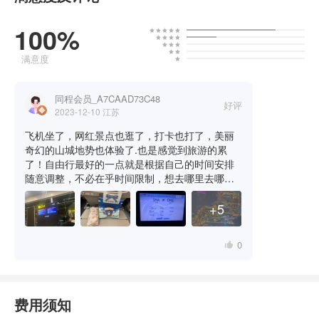
100%
满意度
同程会员_A7CAAD73C48
好评
2023-12-10
江苏
飞机坐了，网红景点也逛了，打卡也打了，美丽
奇幻的山城地势也体验了.也是感觉到旅游的累
了！自由行最好的一点就是根据自己的时间安排
随意调整，不必在乎时间限制，想去哪里去哪
里，想玩多久玩多久！大人小孩非常的开心.酒店
住宿：酒店非常干净，连续三晚都住一间，行李
+5
不用搬来搬去，离长江索道和解放碑洪崖洞都很
近，边上地铁出行方便，前台小姑娘服务不错
0
&lt;br&gt;推荐美食：美食嘛，略微品尝就好，太
麻太辣受不了！重要的提醒，好吃街浅尝即可，
价格偏贵、不怕钱包瘪的快的可以随意！
费用须知