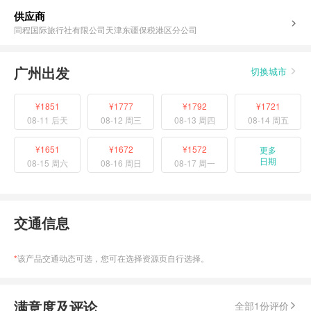
供应商
同程国际旅行社有限公司天津东疆保税港区分公司
广州出发
切换城市
¥1851
¥1777
¥1792
¥1721
08-11 后天
08-12 周三
08-13 周四
08-14 周五
¥1651
¥1672
¥1572
更多
日期
08-15 周六
08-16 周日
08-17 周一
交通信息
*
该产品交通动态可选，您可在选择资源页自行选择。
满意度及评论
全部1份评价