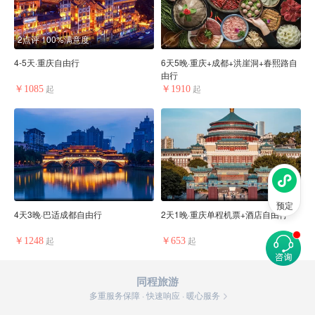
2点评
100%满意度
4-5天·重庆自由行
6天5晚·重庆+成都+洪崖洞+春熙路自
由行
￥1085
￥1910
起
起
预定
4天3晚·巴适成都自由行
2天1晚·重庆单程机票+酒店自由行
￥1248
￥653
起
起
同程旅游
多重服务保障 · 快速响应 · 暖心服务