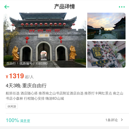
产品详情
+4
自由行
线路编号：1183380
1319
¥
起/人
4天3晚·重庆自由行
航班任选 酒店随心搭 推荐南之山书店附近酒店自选 推荐打卡网红景点 南之山
书店小森林 行程随心安排 嗨游8D山城
休闲游
100%
1条评论
满意度