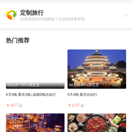
定制旅行
没有满意的行程路线？让定制师来帮您
热门推荐
55点评
100%满意度
44点评
90%满意度
6天5晚·重庆3晚+成都2晚自由行
5天4晚·重庆自由行
￥1677
￥1237
起
起