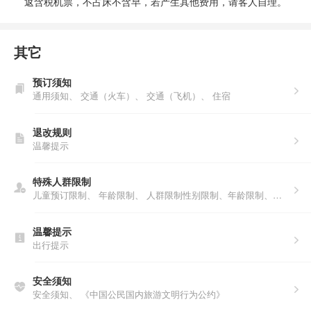
返含税机票，不占床不含早，若产生其他费用，请客人自理。
其它
预订须知
通用须知、
交通（火车）、
交通（飞机）、
住宿
退改规则
温馨提示
特殊人群限制
儿童预订限制、
年龄限制、
人群限制性别限制、年龄限制、人数说明、户籍限制
温馨提示
出行提示
安全须知
安全须知、
《中国公民国内旅游文明行为公约》