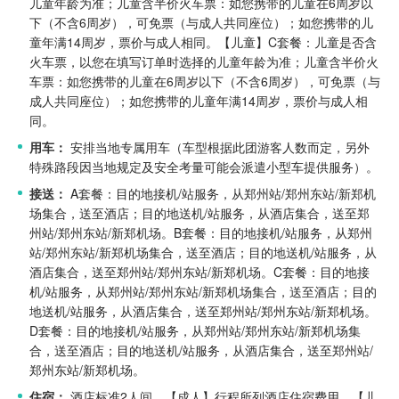
儿童年龄为准；儿童含半价火车票：如您携带的儿童在6周岁以
下（不含6周岁），可免票（与成人共同座位）；如您携带的儿
童年满14周岁，票价与成人相同。
【儿童】C套餐：儿童是否含
火车票，以您在填写订单时选择的儿童年龄为准；儿童含半价火
车票：如您携带的儿童在6周岁以下（不含6周岁），可免票（与
成人共同座位）；如您携带的儿童年满14周岁，票价与成人相
同。
用车：
安排当地专属用车（车型根据此团游客人数而定，另外
特殊路段因当地规定及安全考量可能会派遣小型车提供服务）。
接送：
A套餐：目的地接机/站服务，从郑州站/郑州东站/新郑机
场集合，送至酒店；目的地送机/站服务，从酒店集合，送至郑
州站/郑州东站/新郑机场。
B套餐：目的地接机/站服务，从郑州
站/郑州东站/新郑机场集合，送至酒店；目的地送机/站服务，从
酒店集合，送至郑州站/郑州东站/新郑机场。
C套餐：目的地接
机/站服务，从郑州站/郑州东站/新郑机场集合，送至酒店；目的
地送机/站服务，从酒店集合，送至郑州站/郑州东站/新郑机场。
D套餐：目的地接机/站服务，从郑州站/郑州东站/新郑机场集
合，送至酒店；目的地送机/站服务，从酒店集合，送至郑州站/
郑州东站/新郑机场。
住宿：
酒店标准2人间。
【成人】行程所列酒店住宿费用。
【儿