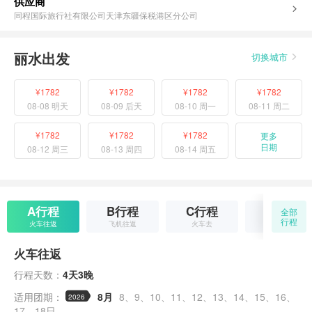
供应商
同程国际旅行社有限公司天津东疆保税港区分公司
丽水出发
切换城市
¥1782
¥1782
¥1782
¥1782
08-08 明天
08-09 后天
08-10 周一
08-11 周二
¥1782
¥1782
¥1782
更多
日期
08-12 周三
08-13 周四
08-14 周五
A行程
B行程
C行程
D行程
全部
行程
火车往返
飞机往返
火车去
飞机去
火车往返
行程天数：
4天3晚
适用团期：
8月
8
9
10
11
12
13
14
15
16
2026
17
18