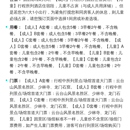
童】行程所列酒店住宿段，儿童不占床（与成人共用床铺）。但
是若您为1大1小出行，为避免打搅您和同房客人的休息，则儿童
必须占床，请您预订页面中选择1间房或补差选项。
用餐：
【成人】A套餐：成人包含5餐：3早餐2午餐，不含晚
餐。
【成人】B套餐：成人包含5餐：3早餐2午餐，不含晚餐。
【成人】C套餐：成人包含5餐：3早餐2午餐，不含晚餐。
【成
人】D套餐：成人包含5餐：3早餐2午餐，不含晚餐。
【儿童】A
套餐：儿童包含2餐：2午餐，不含早晚餐。
【儿童】B套餐：儿
童包含2餐：2午餐，不含早晚餐。
【儿童】C套餐：儿童包含2
餐：2午餐，不含早晚餐。
【儿童】D套餐：儿童包含2餐：2午
餐，不含早晚餐。
门票：
【成人】A套餐：行程中所列景点/场馆首道大门票：云台
山风景名胜区、少林寺、龙门石窟。
【成人】B套餐：行程中所
列景点/场馆首道大门票：云台山风景名胜区、少林寺、龙门石
窟。
【成人】C套餐：行程中所列景点/场馆首道大门票：云台山
风景名胜区、少林寺、龙门石窟。
【成人】D套餐：行程中所列
景点/场馆首道大门票：云台山风景名胜区、少林寺、龙门石
窟。
【儿童】因景区/场馆标准不一样，儿童价不含景区/场馆门
票费用，如产生儿童门票费用，游客可自行到景区/场馆购买门