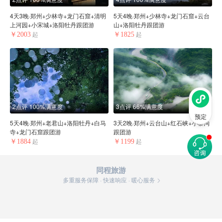
4天3晚·郑州+少林寺+龙门石窟+清明
5天4晚·郑州+少林寺+龙门石窟+云台
上河园+小宋城+洛阳牡丹跟团游
山+洛阳牡丹跟团游
￥2003
￥1825
起
起
2点评
100%满意度
3点评
66%满意度
预定
5天4晚·郑州+老君山+洛阳牡丹+白马
3天2晚·郑州+云台山+红石峡+小寨沟
寺+龙门石窟跟团游
跟团游
￥1884
￥1199
起
起
同程旅游
多重服务保障 · 快速响应 · 暖心服务