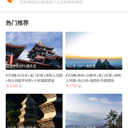
没有满意的行程路线？让定制师来帮您
热门推荐
2点评
100%满意度
3点评
100%满意度
4天3晚·白马寺+龙门石窟+清明上河园
4天3晚·郑州+少林寺+龙门石窟+清明
+包公祠或开封府+小宋城跟团游
上河园+包公祠+洛阳牡丹跟团游
￥1544
￥1765
起
起
2点评
100%满意度
4点评
100%满意度