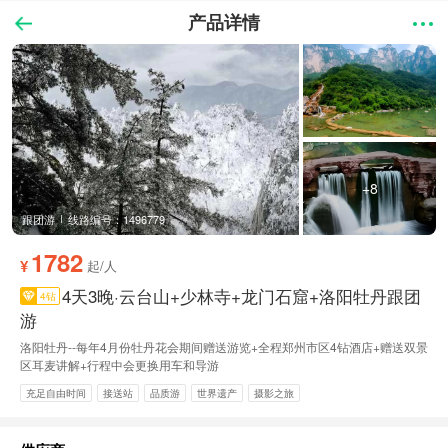
产品详情
+8
跟团游
线路编号：1496779
1782
¥
起/人
4天3晚·云台山+少林寺+龙门石窟+洛阳牡丹跟团
4钻
游
洛阳牡丹--每年4月份牡丹花会期间赠送游览+全程郑州市区4钻酒店+赠送双景
区耳麦讲解+行程中会更换用车和导游
充足自由时间
接送站
品质游
世界遗产
摄影之旅