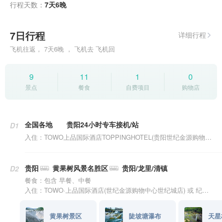
行程天数：
7天6晚
7日行程
详细行程
飞机往返， 7天6晚 ， 飞机去 飞机回
9
11
1
0
景点
餐食
自费项目
购物店
全国各地
贵阳24小时专车接机/站
D1
入住：TOWO上品国际酒店TOPPINGHOTEL(贵阳世纪金源购物中心世纪城店) 或 外滩一号酒店(贵阳云岩区未来方舟店) 或 Journey Light 旅途浮光酒店(贵阳观山湖会展城店) 或 贵阳希顿国际酒店(云岩区店) 或 贵阳善润云庭酒店(沙冲路地铁站店)
贵阳
黄果树风景名胜区
贵阳/龙里/清镇
D2
餐食：包含 早餐、中餐
入住：TOWO·上品国际酒店(世纪金源购物中心世纪城店) 或 纪龙酒店(龙里县中医医院店) 或 龙里伯爵钻石酒店 或 旅途浮光酒店(贵阳机场双龙航空港经济区店) 或 维也纳国际酒店(贵阳机场双龙空港店)
黄果树景区
陡坡塘瀑布
天星