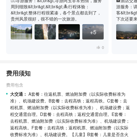
💁‍♂️导游服务：&lt;br&gt;导游阿玉非常热情，服务
🏨酒店交通：安
周到细致&lt;br&gt;&lt;br&gt;🏝️行程体验：
游服务：
&lt;br&gt;整体行程很紧凑，各个景点都去到了，
客&lt;br
贵州风景很好，很不错的一次旅游。
下次还要来贵州
+5
0
费用须知
费用包含
大交通：
A套餐：往返机票、燃油附加费（以实际收费标准为
准）、机场建设费。
B套餐：去程高铁；返程高铁。
C套餐：去
程机票、燃油附加费（以实际收费标准为准）、机场建设费；返
程交通需自理。
D套餐：去程高铁；返程交通需自理。
E套餐：
去程机票、燃油附加费（以实际收费标准为准）、机场建设费；
返程高铁。
F套餐：去程高铁；返程机票、燃油附加费（以实际
收费标准为准）、机场建设费。
【儿童】B套餐：儿童是否含火