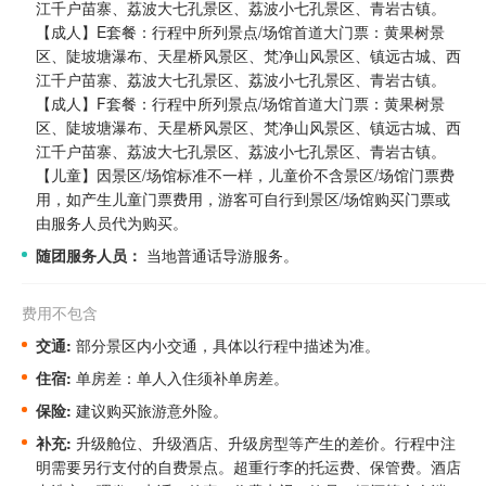
江千户苗寨、荔波大七孔景区、荔波小七孔景区、青岩古镇。
【成人】E套餐：行程中所列景点/场馆首道大门票：黄果树景
区、陡坡塘瀑布、天星桥风景区、梵净山风景区、镇远古城、西
江千户苗寨、荔波大七孔景区、荔波小七孔景区、青岩古镇。
【成人】F套餐：行程中所列景点/场馆首道大门票：黄果树景
区、陡坡塘瀑布、天星桥风景区、梵净山风景区、镇远古城、西
江千户苗寨、荔波大七孔景区、荔波小七孔景区、青岩古镇。
【儿童】因景区/场馆标准不一样，儿童价不含景区/场馆门票费
用，如产生儿童门票费用，游客可自行到景区/场馆购买门票或
由服务人员代为购买。
随团服务人员：
当地普通话导游服务。
费用不包含
交通:
部分景区内小交通，具体以行程中描述为准。
住宿:
单房差：单人入住须补单房差。
保险:
建议购买旅游意外险。
补充:
升级舱位、升级酒店、升级房型等产生的差价。
行程中注
明需要另行支付的自费景点。
超重行李的托运费、保管费。酒店