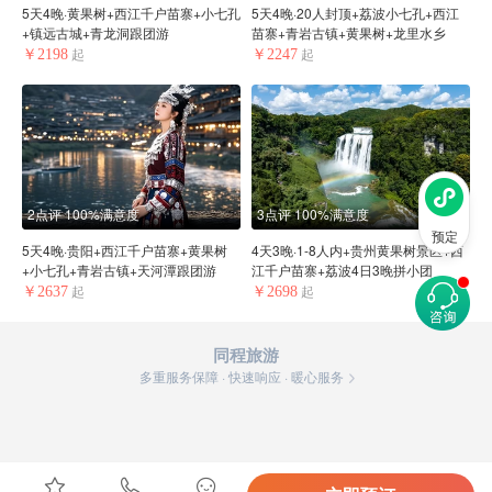
5天4晚·黄果树+西江千户苗寨+小七孔
5天4晚·20人封顶+荔波小七孔+西江
+镇远古城+青龙洞跟团游
苗寨+青岩古镇+黄果树+龙里水乡
￥2198
￥2247
起
起
2点评
100%满意度
3点评
100%满意度
预定
5天4晚·贵阳+西江千户苗寨+黄果树
4天3晚·1-8人内+贵州黄果树景区+西
+小七孔+青岩古镇+天河潭跟团游
江千户苗寨+荔波4日3晚拼小团
￥2637
￥2698
起
起
同程旅游
多重服务保障 · 快速响应 · 暖心服务