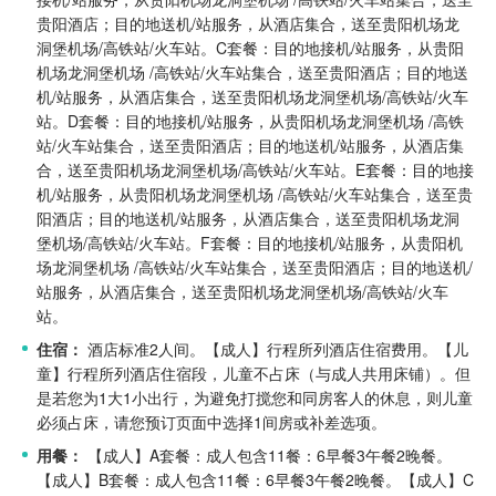
贵阳酒店；目的地送机/站服务，从酒店集合，送至贵阳机场龙
洞堡机场/高铁站/火车站。
C套餐：目的地接机/站服务，从贵阳
机场龙洞堡机场 /高铁站/火车站集合，送至贵阳酒店；目的地送
机/站服务，从酒店集合，送至贵阳机场龙洞堡机场/高铁站/火车
站。
D套餐：目的地接机/站服务，从贵阳机场龙洞堡机场 /高铁
站/火车站集合，送至贵阳酒店；目的地送机/站服务，从酒店集
合，送至贵阳机场龙洞堡机场/高铁站/火车站。
E套餐：目的地接
机/站服务，从贵阳机场龙洞堡机场 /高铁站/火车站集合，送至贵
阳酒店；目的地送机/站服务，从酒店集合，送至贵阳机场龙洞
堡机场/高铁站/火车站。
F套餐：目的地接机/站服务，从贵阳机
场龙洞堡机场 /高铁站/火车站集合，送至贵阳酒店；目的地送机/
站服务，从酒店集合，送至贵阳机场龙洞堡机场/高铁站/火车
站。
住宿：
酒店标准2人间。
【成人】行程所列酒店住宿费用。
【儿
童】行程所列酒店住宿段，儿童不占床（与成人共用床铺）。但
是若您为1大1小出行，为避免打搅您和同房客人的休息，则儿童
必须占床，请您预订页面中选择1间房或补差选项。
用餐：
【成人】A套餐：成人包含11餐：6早餐3午餐2晚餐。
【成人】B套餐：成人包含11餐：6早餐3午餐2晚餐。
【成人】C