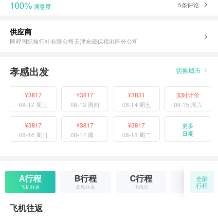
100%
5条评论
满意度
供应商
同程国际旅行社有限公司天津东疆保税港区分公司
孝感出发
切换城市
¥3817
¥3817
¥3831
实时计价
08-12 周三
08-13 周四
08-14 周五
08-15 周六
¥3817
¥3817
¥3817
更多
日期
08-16 周日
08-17 周一
08-18 周二
A行程
B行程
C行程
D行程
全部
行程
飞机往返
高铁往返
飞机去
高铁去
飞机往返