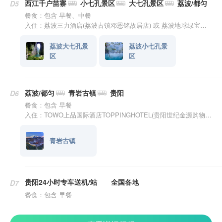
西江千户苗寨
小七孔景区
大七孔景区
荔波/都匀
D5
餐食：包含 早餐、中餐
入住：荔波三力酒店(荔波古镇邓恩铭故居店) 或 荔波地球绿宝石大酒店(荔波古镇店) 或 荔晶酒店(荔波古镇邓恩铭故居店) 或 贵州饭店·臻选(荔波古镇店) 或 荔波青瑶大酒店
荔波大七孔景
荔波小七孔景
区
区
荔波/都匀
青岩古镇
贵阳
D6
餐食：包含 早餐
入住：TOWO上品国际酒店TOPPINGHOTEL(贵阳世纪金源购物中心世纪城店) 或 外滩一号酒店(贵阳云岩区未来方舟店) 或 Journey Light 旅途浮光酒店(贵阳观山湖会展城店) 或 贵阳希顿国际酒店(云岩区店) 或 贵阳善润云庭酒店(沙冲路地铁站店)
青岩古镇
贵阳24小时专车送机/站
全国各地
D7
餐食：包含 早餐