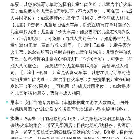
车票，以您在填写订单时选择的儿童年龄为准；儿童含半价火车
票：如您携带的儿童在6周岁以下（不含6周岁），可免票（与成
人共同座位）；如您携带的儿童年满14周岁，票价与成人相同。
【儿童】D套餐：儿童是否含火车票，以您在填写订单时选择的
儿童年龄为准；儿童含半价火车票：如您携带的儿童在6周岁以
下（不含6周岁），可免票（与成人共同座位）；如您携带的儿
童年满14周岁，票价与成人相同。
【儿童】E套餐：儿童是否含
火车票，以您在填写订单时选择的儿童年龄为准；儿童含半价火
车票：如您携带的儿童在6周岁以下（不含6周岁），可免票（与
成人共同座位）；如您携带的儿童年满14周岁，票价与成人相
同。
【儿童】F套餐：儿童是否含火车票，以您在填写订单时选
择的儿童年龄为准；儿童含半价火车票：如您携带的儿童在6周
岁以下（不含6周岁），可免票（与成人共同座位）；如您携带
的儿童年满14周岁，票价与成人相同。
用车：
安排当地专属用车（车型根据此团游客人数而定，另外
特殊路段因当地规定及安全考量可能会派遣小型车提供服务）。
接送：
A套餐：目的地接机/站服务，从贵阳机场龙洞堡机场 /高
铁站/火车站集合，送至贵阳酒店；目的地送机/站服务，从酒店
集合，送至贵阳机场龙洞堡机场/高铁站/火车站。
B套餐：目的地
接机/站服务，从贵阳机场龙洞堡机场 /高铁站/火车站集合，送至