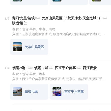
贵阳/龙里/清镇
梵净山风景区（''梵天净土•天空之城‘’）
D3
镇远/铜仁
餐食：包含 早餐、中餐、晚餐
入住：艺家镇远度假酒店 或 镇远大酒店(镇远古城新大桥店) 或 铜仁锦江温泉宾馆(中南门古城店) 或 铜仁楚溪大酒店 或 铂晶酒店(铜仁古城高铁站店)
梵净山风景区
镇远/铜仁
镇远古城
西江千户苗寨
西江夜景
D4
餐食：包含 早餐、晚餐
入住：西江千户苗寨蒹葭度假酒店 或 云亭依山精品民宿(西江千户苗寨店) 或 西江故事度假酒店(西江千户苗寨4号风雨桥店) 或 安妮的歌全景美宿(西江千户苗寨观景台店)
镇远古城
西江千户苗寨