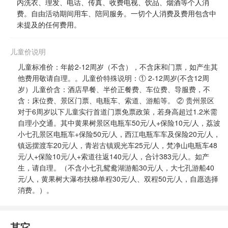
内洗衣、理发、电话、传真、收费电视、饮品、烟酒等个人消
费。自由活动期间用车、陪同服务。一切个人消费及费用包含中
未提及的任何费用。
儿童价说明
儿童标准价：年龄2-12周岁（不含），不含床和门票，如产生其
他费用敬请自理。。儿童价特殊说明：① 2-12周岁(不含12周
岁）儿童价含：酒店早餐、半价正餐费、车位费、导服费，不
含：床位费、景区门票、电瓶车、索道、游船等。 ② 贵州景区
对于6周岁以下儿童实行首道门票免票政策，若身高超过1.2米需
自理小交通。其中黄果树景区电瓶车50元/人+保险10元/人，荔波
小七孔景区电瓶车+保险50元/人，西江电瓶车车及保险20元/人，
镇远摆渡车20元/人，青岩古镇观光车25元/人，梵净山电瓶车48
元/人+保险10元/人+索道往返140元/人，合计383元/人。如产
生，请自理。（不含小七孔鸳鸯湖游船30元/人，大七孔游船40
元/人，黄果树大瀑布扶梯单程30元/人、双程50元/人，自愿选择
消费。）。
其它