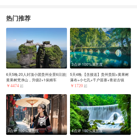
热门推荐
3点评
100%满意度
6天5晚·20人封顶小团贵州全景6日游|
5天4晚·【含接送】贵州贵阳+黄果树
黄果树梵净山，升级2+1保姆车
瀑布+小七孔+千户苗寨+青岩古镇
￥4474
￥1720
起
起
3点评
100%满意度
4点评
100%满意度