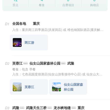
景点
餐食
自费项目
购物店
全国各地
重庆
D1
入住：重庆两江四季酒店(洪崖洞店) 或 维也纳国际酒店(重庆解放碑十八梯店) 或 红墣假日江景酒店(重庆洪崖洞解放碑步行街店) 或 银河大酒店(重庆解放碑中心店) 或 重庆国航饭店(观音桥店)
两江游
芙蓉江
仙女山国家森林公园
武隆
D2
餐食：包含 早餐
入住：七色花园度假酒店(仙女山游客接待中心店) 或 仙女山大卫营度假酒店(游客接待中心店) 或 云海度假酒店(仙女山游客中心店) 或 仙女山欧悦假日酒店
仙女山国家森
芙蓉江
林公园
武隆
武隆天生三桥
龙水峡地缝
重庆
D3