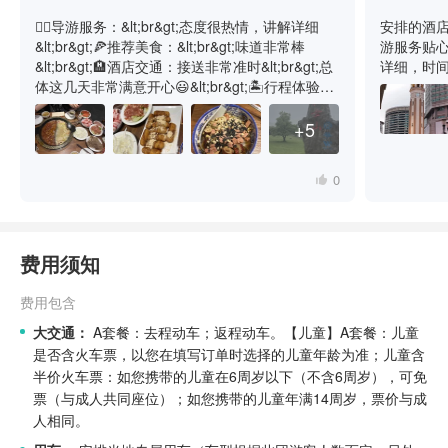
💁‍♂️导游服务：&lt;br&gt;态度很热情，讲解详细
安排的酒店舒
&lt;br&gt;🍕推荐美食：&lt;br&gt;味道非常棒
游服务贴
&lt;br&gt;🏨酒店交通：接送非常准时&lt;br&gt;总
详细，时间观
体这几天非常满意开心😃&lt;br&gt;🏝️行程体验：
&lt;br&gt;&lt;br&gt;🏝️行程体验：
&lt;br&gt;&lt;br&gt;🏝️行程体验：
+5
&lt;br&gt;&lt;br&gt;🏝️行程体验：
&lt;br&gt;&lt;br&gt;🏝️行程体验：
0
&lt;br&gt;&lt;br&gt;🏝️行程体验：&lt;br&gt;
费用须知
费用包含
大交通：
A套餐：去程动车；返程动车。
【儿童】A套餐：儿童
是否含火车票，以您在填写订单时选择的儿童年龄为准；儿童含
半价火车票：如您携带的儿童在6周岁以下（不含6周岁），可免
票（与成人共同座位）；如您携带的儿童年满14周岁，票价与成
人相同。