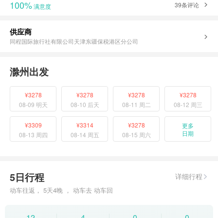
100%
39条评论
满意度
供应商
同程国际旅行社有限公司天津东疆保税港区分公司
滁州出发
¥3278
¥3278
¥3278
¥3278
08-09 明天
08-10 后天
08-11 周二
08-12 周三
¥3309
¥3314
¥3278
更多
日期
08-13 周四
08-14 周五
08-15 周六
5日行程
详细行程
动车往返， 5天4晚 ， 动车去 动车回
12
4
0
0