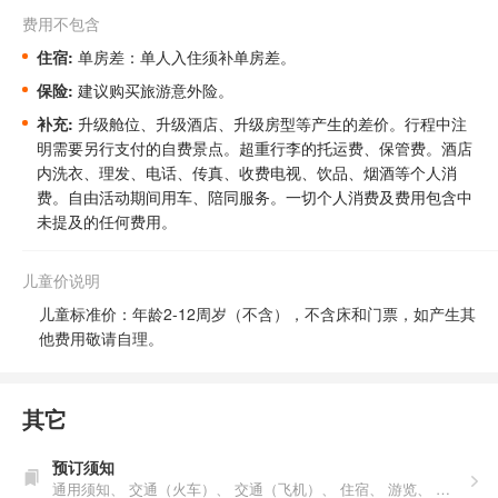
费用不包含
住宿:
单房差：单人入住须补单房差。
保险:
建议购买旅游意外险。
补充:
升级舱位、升级酒店、升级房型等产生的差价。
行程中注
明需要另行支付的自费景点。
超重行李的托运费、保管费。酒店
内洗衣、理发、电话、传真、收费电视、饮品、烟酒等个人消
费。自由活动期间用车、陪同服务。一切个人消费及费用包含中
未提及的任何费用。
儿童价说明
儿童标准价：年龄2-12周岁（不含），不含床和门票，如产生其
他费用敬请自理。
其它
预订须知
通用须知、
交通（火车）、
交通（飞机）、
住宿、
游览、
购物、