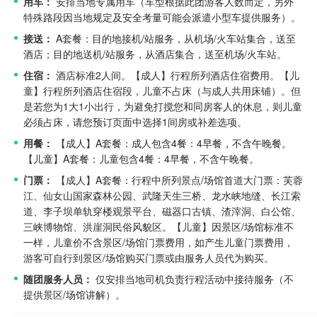
用车：
安排当地专属用车（车型根据此团游客人数而定，另外
特殊路段因当地规定及安全考量可能会派遣小型车提供服务）。
接送：
A套餐：目的地接机/站服务，从机场/火车站集合，送至
酒店；目的地送机/站服务，从酒店集合，送至机场/火车站。
住宿：
酒店标准2人间。
【成人】行程所列酒店住宿费用。
【儿
童】行程所列酒店住宿段，儿童不占床（与成人共用床铺）。但
是若您为1大1小出行，为避免打搅您和同房客人的休息，则儿童
必须占床，请您预订页面中选择1间房或补差选项。
用餐：
【成人】A套餐：成人包含4餐：4早餐，不含午晚餐。
【儿童】A套餐：儿童包含4餐：4早餐，不含午晚餐。
门票：
【成人】A套餐：行程中所列景点/场馆首道大门票：芙蓉
江、仙女山国家森林公园、武隆天生三桥、龙水峡地缝、长江索
道、李子坝单轨穿楼观景平台、磁器口古镇、渣滓洞、白公馆、
三峡博物馆、洪崖洞民俗风貌区。
【儿童】因景区/场馆标准不
一样，儿童价不含景区/场馆门票费用，如产生儿童门票费用，
游客可自行到景区/场馆购买门票或由服务人员代为购买。
随团服务人员：
仅安排当地司机负责行程活动中接待服务（不
提供景区/场馆讲解）。