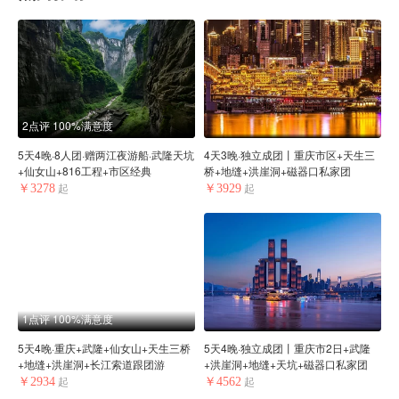
2点评
100%满意度
5天4晚·8人团·赠两江夜游船·武隆天坑
4天3晚·独立成团丨重庆市区+天生三
+仙女山+816工程+市区经典
桥+地缝+洪崖洞+磁器口私家团
￥3278
￥3929
起
起
1点评
100%满意度
5天4晚·重庆+武隆+仙女山+天生三桥
5天4晚·独立成团丨重庆市2日+武隆
+地缝+洪崖洞+长江索道跟团游
+洪崖洞+地缝+天坑+磁器口私家团
￥2934
￥4562
起
起