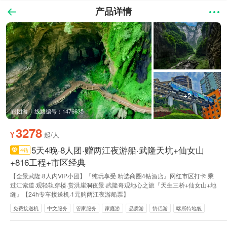
产品详情
+2
跟团游
线路编号：1476635
3278
¥
起/人
5天4晚·8人团·赠两江夜游船·武隆天坑+仙女山
4钻
+816工程+市区经典
【全景武隆·8人内VIP小团】『纯玩享受·精选商圈4钻酒店』网红市区打卡·乘
过江索道·观轻轨穿楼·赏洪崖洞夜景·武隆奇观地心之旅『天生三桥+仙女山+地
缝』【24h专车接送机·1元购两江夜游船票】
免费接送机
中文服务
管家服务
家庭游
品质游
情侣游
喀斯特地貌
世界遗产