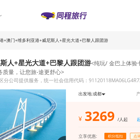
·香港+澳门+维多利亚港+威尼斯人+星光大道+巴黎人跟团游
尼斯人+星光大道+巴黎人跟团游
<纯玩/ 金巴上体
务质量，让您旅-途更舒心>
供服务，统一社会信用代码：91120118MA06LG4R72，经营
出发地:
成都
产
3269
¥
/人起
立享优惠:
积分抵扣
点