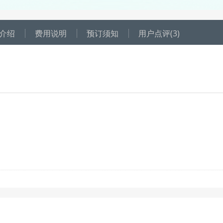
介绍
费用说明
预订须知
用户点评
(3)
，每个成人可享受1积分抵扣1元；
户所剩积分须高于订单所有人的抵扣积分总和，才可使用此优惠。当前显示
扣额度以订单成功创建为准，请选择日期后，到订单填写页的“优惠详情
4001-807-777；