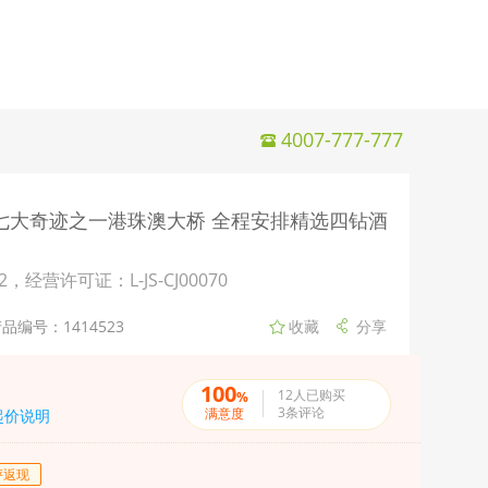
4007-777-777
验七大奇迹之一港珠澳大桥 全程安排精选四钻酒
许可证：L-JS-CJ00070
品编号：1414523
100
12
人已购买
%
3
条评论
满意度
起价说明
评返现