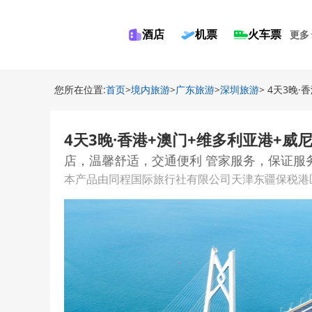
酒店
机票
火车票
更多
您所在位置:
首页
>
境内旅游
>
广东旅游
>
深圳旅游
> 4天3晚
4天3晚·香港+澳门+维多利亚港+威
店，温馨舒适，交通便利 管家服务，保证服
本产品由同程国际旅行社有限公司天津东疆保税港区分公司提