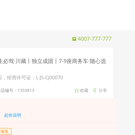
4007-777-777
生必驾·川藏丨独立成团丨7-9座商务车·随心选
许可证：L-JS-CJ00070
品编号：1359813
起价说明
评返现