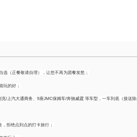
自选（正餐敬请自理），让您不再为团餐发愁；
能玩的好；
克/上汽大通商务、9座JMC保姆车/奔驰威霆 等车型
，一车到底（接送除
包含，拒绝点到点的打卡旅行；