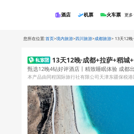
酒店
机票
火车票
更多
您所在位置:
首页
>
境内旅游
>
四川旅游
>
成都旅游
> 13天1
13天12晚·成都+拉萨+稻
甄选12晚4钻好评酒店丨精致睡眠体验 成都出
本产品由同程国际旅行社有限公司天津东疆保税港区分公司提