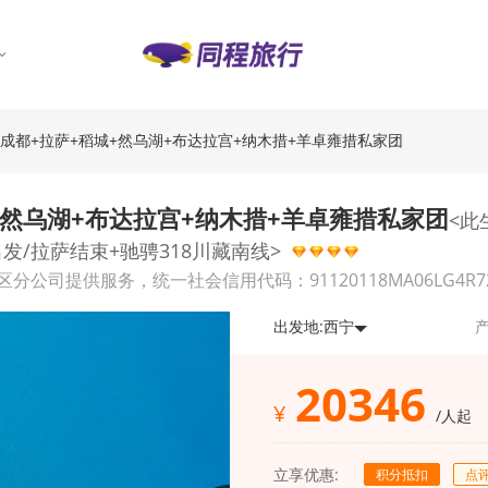
2晚·成都+拉萨+稻城+然乌湖+布达拉宫+纳木措+羊卓雍措私家团
城+然乌湖+布达拉宫+纳木措+羊卓雍措私家团
<此
发/拉萨结束+驰骋318川藏南线>
供服务，统一社会信用代码：91120118MA06LG4R72，经营
出发地:
西宁
产
20346
¥
/人起
立享优惠:
积分抵扣
点