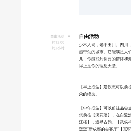
（3）我们会派遣专车接
（4）行程所列时间仅做
自由活动
自由活动
约13:00
少不入蜀，老不出川。四川
约2小时
越带劲的城市。它能满足人
儿，你能找到你要的情怀和
得上是你的理想天堂。
【早上抵达】建议您可以前
朵的绝技。
【中午抵达】可以前往品尝
您前往【浣花溪】，在白鹭
江楼】，追寻古韵。【武侯祠
逛逛“新成都的会客厅”【宽