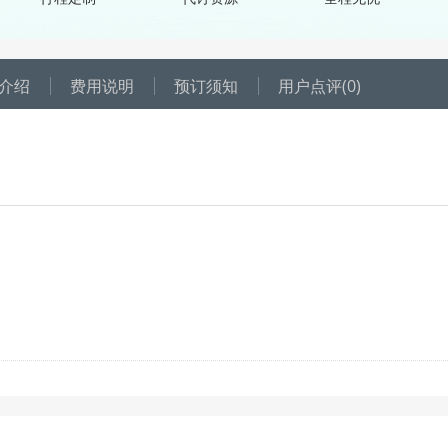
介绍
费用说明
预订须知
用户点评
(0)
，每个成人可享受1积分抵扣1元；
户所剩积分须高于订单所有人的抵扣积分总和，才可使用此优惠。当前显示
扣额度以订单成功创建为准，请选择日期后，到订单填写页的“优惠详情
4001-807-777；