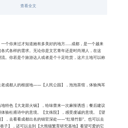
机，不指定车型，无费用增加，敬请悉知！
查看全文
参考，具体时间安排以实际参观游览时间为准。
，一个你来过才知道她有多美好的地方……成都，是一个越来
们各式各样的需求。无论你是文艺青年还是时尚潮人，在这
潮流。你若是个旅游达人或者是个十足吃货，这片土地可以称
往老成都人的根据地——【人民公园】，泡泡茶馆，体验掏耳
当地特色【大龙燚火锅】，给味蕾来一次麻辣诱惑；餐后建议
洲体验杜甫诗中的意境。【文殊院】，感受虔诚的意境。【望
】，去看看成都出名的锦官深处——“红墙竹影”。也可以去
窄巷子】，还可以去到【大熊猫繁育研究基地】看望可爱的它