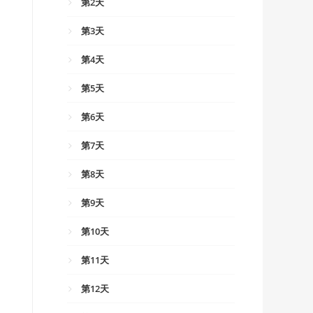
成都机场
第2天
自由活动
前往新都桥
第3天
九眼桥
泸定桥
前往香格里拉镇
第4天
参考酒店
折多山
天路十八弯观景台
前往亚丁景区
第5天
三餐均需自理
新都桥
长青春科尔寺
稻城亚丁
前往芒康
第6天
参考酒店
海子山自然保护区
仙乃日
奔波寺（蚌普寺）
前往八宿
第7天
包含早餐
红草地
冲古寺
参考酒店
拉乌山口
前往波密
第8天
稻城白塔
夏诺多吉雪山
包含早餐
东达山
然乌湖
前往林芝
第9天
稻城傍河
珍珠海
邦达草原
来古冰川
古乡湖景区
前往巴松措
第10天
参考酒店
牛奶海
怒江七十二道拐
米堆冰川
鲁朗林海
西藏林芝巴松措景区
布达拉宫
第11天
包含早餐
参考酒店
参考酒店
参考酒店
色季拉山
前往拉萨
大昭寺
前往羊卓雍措
第12天
包含早餐
包含早餐