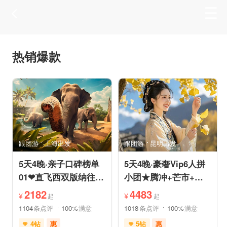
热销爆款
跟团游
上海出发
跟团游
昆明出发
5天4晚·亲子口碑榜单
5天4晚·豪奢Vip6人拼
01❤直飞西双版纳往返
小团★腾冲+芒市+瑞
机票❤拼小团轻奢0购
丽★直飞往返轻松旅途
2182
4483
¥
¥
起
起
物纯玩
1104
条点评
100%
满意
1018
条点评
100%
满意
4钻
惠
5钻
惠