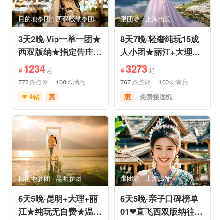
亲子休闲
动植物园
小众风光
森林公园
目的地参团
西双版纳参团
跟团游
上海出发
美景探索
3天2晚·Vip一单一团★
8天7晚·轻奢纯玩15成
西双版纳★指定告庄内
人小团★丽江+大理
泳池酒店或温德姆国际
+香格里拉/泸沽湖★直
1234
3273
¥
¥
起
起
连锁
飞丽江
777
条点评
100%
满意
767
条点评
100%
满意
4钻
惠
惠
免费接送机
充足自由时间
家庭游
祈福之旅
免费接送机
赏花之旅
摄影之旅
支持儿童入住
品质游
雪山之旅
自然山水
情侣游
祈福之旅
行车时长短
赏花之旅
森林公园
森林草原
特色民宿
亲子休闲
自由活动
目的地参团
昆明参团
跟团游
上海出发
6天5晚·昆明+大理+丽
6天5晚·亲子口碑榜单
江★纯玩无自费★温德
01❤直飞西双版纳往返