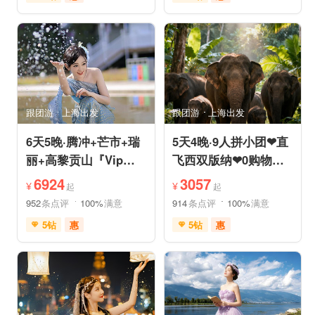
免费接送机
充足自由时间
充足自由时间
品质游
免费接送机
品质游
美食享受
摄影之旅
祈福之旅
赏花之旅
自然山水
动植物园
森林公园
自然山水
研学体验
跟团游
上海出发
跟团游
上海出发
6天5晚·腾冲+芒市+瑞
5天4晚·9人拼小团❤直
丽+高黎贡山『Vip一
飞西双版纳❤0购物纯
单一团』豪奢五钻酒店
玩·豪奢五星五钻泳池
6924
3057
¥
¥
起
起
度假
度假
952
条点评
100%
满意
914
条点评
100%
满意
5钻
惠
5钻
惠
免费接送机
免费WIFI
免费接送机
管家服务
家庭游
情侣游
品质游
休闲游
世界遗产
休闲度假
家庭游
摄影之旅
自然山水
自由活动
休闲度假
自然山水
美食享受
美食享受
世界遗产