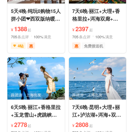
5天4晚·纯玩0购物15人
7天6晚·丽江+大理+香
拼小团❤西双版纳暖冬
格里拉+洱海双廊+虎
爆品❤品牌温德姆·亲
跳峡跟团游
1388
2397
¥
¥
起
起
子游
705
条点评
100%
满意
705
条点评
100%
满意
4钻
惠
惠
免费接送机
免费接送机
免费WIFI
品质游
世界遗产
管家服务
品质游
雪山之旅
美食享受
情侣游
摄影之旅
摄影之旅
休闲度假
自然山水
美食享受
乡村趣游
森林公园
美景探索
深度人文
世界遗产
跟团游
上海出发
跟团游
上海出发
特色民宿
自由活动
6天5晚·丽江+香格里拉
7天6晚·昆明+大理+丽
+玉龙雪山+虎跳峡半
江+泸沽湖+洱海+双廊
自助游
+圣托里尼跟团游
2778
2808
¥
¥
起
起