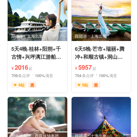
品质游
休闲游
品质游
环游洱海
环游洱海
自然山水
跟团游
上海出发
跟团游
上海出发
5天4晚·桂林+阳朔+千
6天5晚·芒市+瑞丽+腾
古情+兴坪漓江游船
冲+和顺古镇+洞山温
+古东森林瀑布+十里
泉+中缅姐告国门跟团
2016
5957
¥
¥
起
起
画廊
游
709
条点评
100%
满意
704
条点评
100%
满意
4钻
惠
5钻
惠
免费接送机
世界遗产
充足自由时间
雪山之旅
森林草原
免费接送机
休闲游
行车时长短
祈福之旅
祈福之旅
赏花之旅
赏花之旅
目的地参团
西双版纳参团
跟团游
上海出发