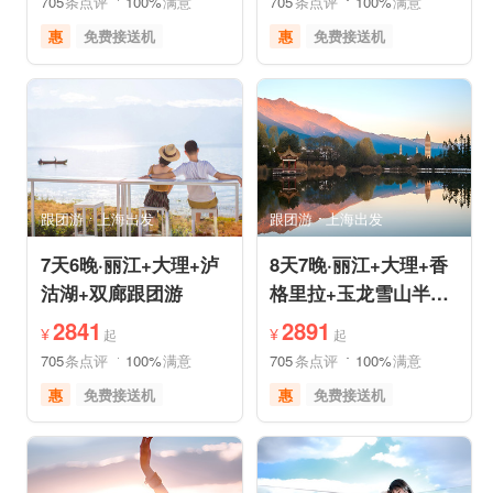
705
条点评
100%
满意
705
条点评
100%
满意
惠
免费接送机
惠
免费接送机
休闲游
世界遗产
品质游
世界遗产
雪山之旅
美食享受
美食享受
自然山水
摄影之旅
摄影之旅
跟团游
上海出发
跟团游
上海出发
7天6晚·丽江+大理+泸
8天7晚·丽江+大理+香
沽湖+双廊跟团游
格里拉+玉龙雪山半自
助游
2841
2891
¥
¥
起
起
705
条点评
100%
满意
705
条点评
100%
满意
惠
免费接送机
惠
免费接送机
品质游
世界遗产
品质游
世界遗产
美食享受
摄影之旅
雪山之旅
美食享受
自然山水
摄影之旅