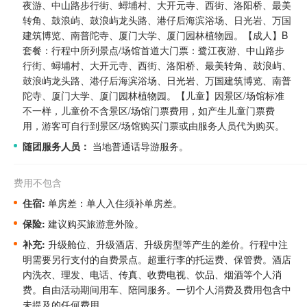
夜游、中山路步行街、蟳埔村、大开元寺、西街、洛阳桥、最美
转角、鼓浪屿、鼓浪屿龙头路、港仔后海滨浴场、日光岩、万国
建筑博览、南普陀寺、厦门大学、厦门园林植物园。
【成人】B
套餐：行程中所列景点/场馆首道大门票：鹭江夜游、中山路步
行街、蟳埔村、大开元寺、西街、洛阳桥、最美转角、鼓浪屿、
鼓浪屿龙头路、港仔后海滨浴场、日光岩、万国建筑博览、南普
陀寺、厦门大学、厦门园林植物园。
【儿童】因景区/场馆标准
不一样，儿童价不含景区/场馆门票费用，如产生儿童门票费
用，游客可自行到景区/场馆购买门票或由服务人员代为购买。
随团服务人员：
当地普通话导游服务。
费用不包含
住宿:
单房差：单人入住须补单房差。
保险:
建议购买旅游意外险。
补充:
升级舱位、升级酒店、升级房型等产生的差价。
行程中注
明需要另行支付的自费景点。
超重行李的托运费、保管费。酒店
内洗衣、理发、电话、传真、收费电视、饮品、烟酒等个人消
费。自由活动期间用车、陪同服务。一切个人消费及费用包含中
未提及的任何费用。