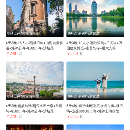
894点评
98%满意度
894点评
98%满意度
4天3晚·16人小团|鼓浪屿+山海健康步
4天3晚·12人小团|鼓浪屿+日光岩+万
道+滩涂赶海+帆船出海+沙坡尾
国建筑博览+南普陀寺+厦大入校
￥2481
￥2701
起
起
894点评
98%满意度
894点评
98%满意度
4天3晚·精品纯玩团|云水谣土楼+鼓浪
5天4晚·精品纯玩团·云水谣古镇+鼓浪
屿+帆船出海+滩涂赶海+沙坡尾
屿+五缘湾帆船出海+滩涂赶海捞蟹
￥2701
￥2866
起
起