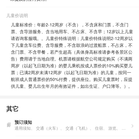
儿童价说明
儿童标准价：年龄2-12周岁（不含），不含床和门票，不含门
票、含导游服务、含当地用车、不占床、不含早；12岁以上儿童
请咨询客服哦。。儿童价特殊说明：儿童价特殊说明2-12周岁以
下儿童含车位费、含导服费，不含鼓浪屿过渡船票，不占床，不
含门票、不含早餐，若产生超高（具体身高标准请参考各景区公
告）费用请于当地自理。机票请根据航空公司规定购买（不满两
周岁（以起飞日期为准）的婴儿乘机按成人票价的10%购买婴儿
票；已满2周岁未满12周岁（以起飞日期为准）的儿童，按同一
航班成人普通票价的50%付费，提供座位。购买儿童票时，应提
供儿童、婴儿出生年月的有效证件，如出生证、户口簿等。）。
其它
预订须知
通用须知、
交通（火车）、
交通（飞机）、
住宿、
游览、
购物、