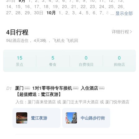
31
9月
1
2
3
4
5
6
7
8
9
10
11
12
13
14
15
16
17
18
19
20
21
22
23
24
25
26
27
28
29
30
10月
1
2
3
4
5
6
7
8
9
10
...
显示全部
11
12
13
14
15
16
17
18
19
20
21
22
23
24
25
26
27
28
29
30
31
11月
1
2
3
4
5
4日行程
6
7
8
9
10
11
12
13
14
15
16
17
18
19
详细行程
20
21
22
23
24
25
26
27
28
29
30
12月
1
5钻酒店连住， 4天3晚 ， 飞机去 飞机回
2
3
4
5
6
7
8
9
10
11
12
13
14
15
16
17
18
19
20
21
22
23
24
25
26
27
28
29
30
31
15
5
0
0
景点
餐食
自费项目
购物店
厦门
1对1零等待专车接机
入住酒店
D1
【超值赠送：鹭江夜游】
入住：厦门喜来登酒店 或 厦门泛太平洋大酒店 或 厦门悦华酒店
鹭江夜游
中山路步行街