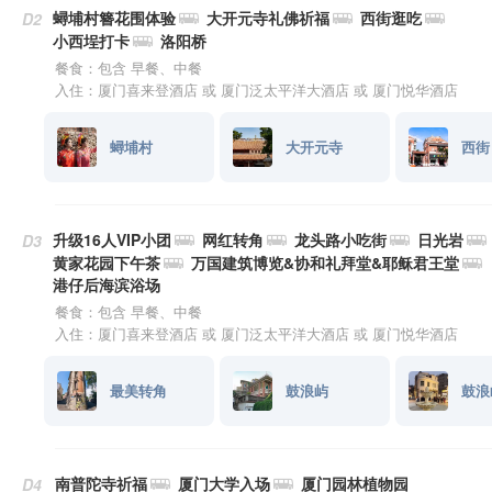
蟳埔村簪花围体验
大开元寺礼佛祈福
西街逛吃
D2
小西埕打卡
洛阳桥
餐食：包含 早餐、中餐
入住：厦门喜来登酒店 或 厦门泛太平洋大酒店 或 厦门悦华酒店
蟳埔村
大开元寺
西街
升级16人VIP小团
网红转角
龙头路小吃街
日光岩
D3
黄家花园下午茶
万国建筑博览&协和礼拜堂&耶稣君王堂
港仔后海滨浴场
餐食：包含 早餐、中餐
入住：厦门喜来登酒店 或 厦门泛太平洋大酒店 或 厦门悦华酒店
最美转角
鼓浪屿
鼓浪
南普陀寺祈福
厦门大学入场
厦门园林植物园
D4