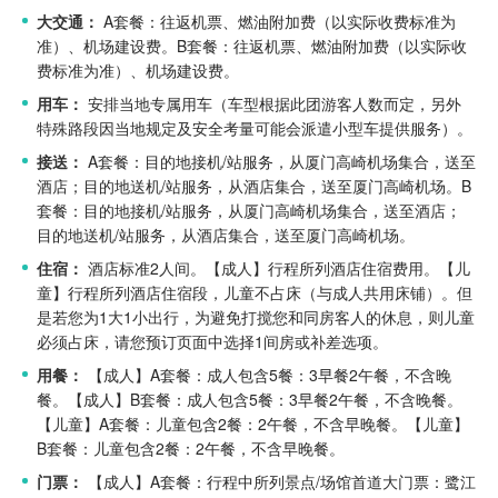
大交通：
A套餐：往返机票、燃油附加费（以实际收费标准为
准）、机场建设费。
B套餐：往返机票、燃油附加费（以实际收
费标准为准）、机场建设费。
用车：
安排当地专属用车（车型根据此团游客人数而定，另外
特殊路段因当地规定及安全考量可能会派遣小型车提供服务）。
接送：
A套餐：目的地接机/站服务，从厦门高崎机场集合，送至
酒店；目的地送机/站服务，从酒店集合，送至厦门高崎机场。
B
套餐：目的地接机/站服务，从厦门高崎机场集合，送至酒店；
目的地送机/站服务，从酒店集合，送至厦门高崎机场。
住宿：
酒店标准2人间。
【成人】行程所列酒店住宿费用。
【儿
童】行程所列酒店住宿段，儿童不占床（与成人共用床铺）。但
是若您为1大1小出行，为避免打搅您和同房客人的休息，则儿童
必须占床，请您预订页面中选择1间房或补差选项。
用餐：
【成人】A套餐：成人包含5餐：3早餐2午餐，不含晚
餐。
【成人】B套餐：成人包含5餐：3早餐2午餐，不含晚餐。
【儿童】A套餐：儿童包含2餐：2午餐，不含早晚餐。
【儿童】
B套餐：儿童包含2餐：2午餐，不含早晚餐。
门票：
【成人】A套餐：行程中所列景点/场馆首道大门票：鹭江