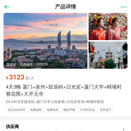
产品详情
+5
跟团游
线路编号：1270730
3123
¥
起/人
4天3晚·厦门+泉州+鼓浪屿+日光岩+厦门大学+蟳埔村
簪花围+大开元寺
24小时专车接送机+厦门大学入校参观+日光岩登顶+蟳埔村簪花
充足自由时间
免费接机
免费送机
赠送早餐
行车时长短
世界遗产
摄影之旅
自然山水
供应商