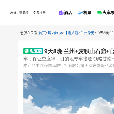
酒店
机票
火车
您好，请
登录
免费注册
您所在位置:
首页
>
境内旅游
>
甘肃旅游
>
兰州旅游
> 9天8晚
9天8晚·兰州+麦积山石窟+
车，保证空座率，目的地专车接送 领略甘南+
本产品由同程国际旅行社有限公司天津东疆保税港区分公司提