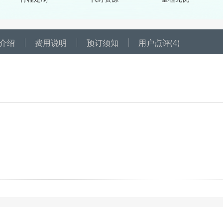
介绍
费用说明
预订须知
用户点评
(4)
，每个成人可享受1积分抵扣1元；
户所剩积分须高于订单所有人的抵扣积分总和，才可使用此优惠。当前显示
扣额度以订单成功创建为准，请选择日期后，到订单填写页的“优惠详情
4001-807-777；