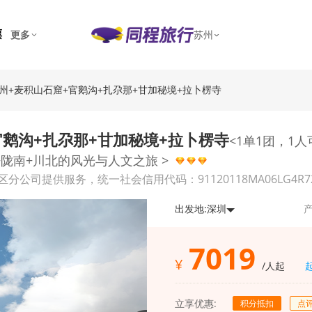
票
更多
苏州
·兰州+麦积山石窟+官鹅沟+扎尕那+甘加秘境+拉卜楞寺
官鹅沟+扎尕那+甘加秘境+拉卜楞寺
<1单1团，1
陇南+川北的风光与人文之旅 >
供服务，统一社会信用代码：91120118MA06LG4R72，经营
出发地:
深圳
产
7019
¥
/人起
立享优惠:
积分抵扣
点