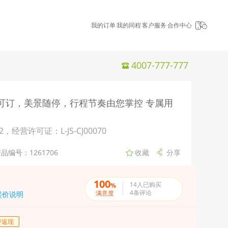
我的订单
我的同程
客户服务
合作中心
4007-777-777
人可订，美景随停，行程节奏由您掌控 专属用
许可证：L-JS-CJ00070
品编号：1261706
100
14
人已购买
%
4
条评论
满意度
起价说明
评返现