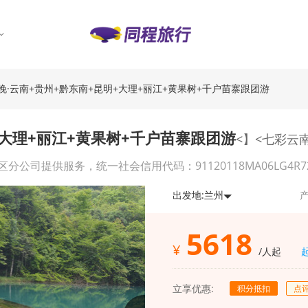
11晚·云南+贵州+黔东南+昆明+大理+丽江+黄果树+千户苗寨跟团游
明+大理+丽江+黄果树+千户苗寨跟团游
<】<七彩云
供服务，统一社会信用代码：91120118MA06LG4R72，经营
出发地:
兰州
产
5618
¥
/人起
立享优惠:
积分抵扣
点