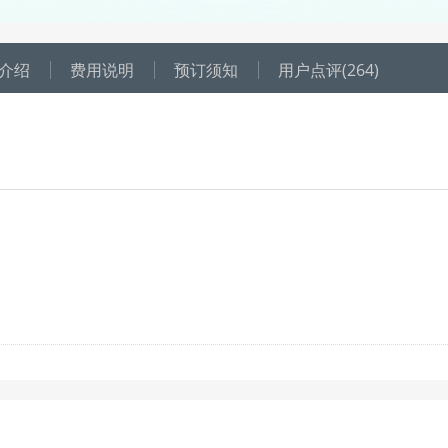
介绍
费用说明
预订须知
用户点评
(264)
，每个成人可享受1积分抵扣1元；
户所剩积分须高于订单所有人的抵扣积分总和，才可使用此优惠。当前显示
扣额度以订单成功创建为准，请选择日期后，到订单填写页的“优惠详情
4001-807-777；