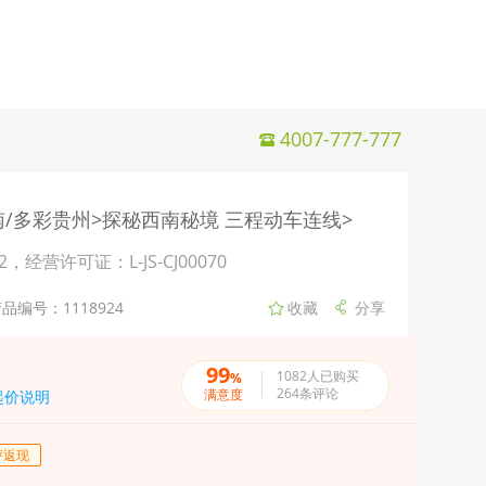
4007-777-777
南/多彩贵州>探秘西南秘境 三程动车连线>
许可证：L-JS-CJ00070
品编号：1118924
99
1082
人已购买
%
264
条评论
满意度
起价说明
评返现