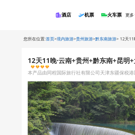
酒店
机票
火车票
更多
您所在位置:
首页
>
境内旅游
>
贵州旅游
>
黔东南旅游
> 12天
12天11晚·云南+贵州+黔东南+昆
本产品由同程国际旅行社有限公司天津东疆保税港区分公司提