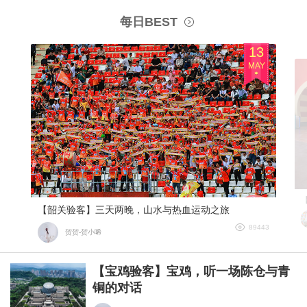
每日BEST
13
MAY
【韶关验客】三天两晚，山水与热血运动之旅
89443
贺贺-贺小唏
【宝鸡验客】宝鸡，听一场陈仓与青
铜的对话