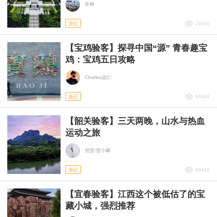
菲林
游记
24850
【宝鸡验客】探寻中国“源” 青春趣宝
鸡：宝鸡五日攻略
Charles远仁
游记
94693
【韶关验客】三天两晚，山水与热血
运动之旅
贺贺-贺小唏
游记
89443
【宜春验客】江西这个被低估了的宝
藏小城，强烈推荐