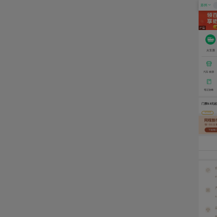
苏州
火车票
汽车·船票
笔记攻略
门票9.9元
1亿补贴